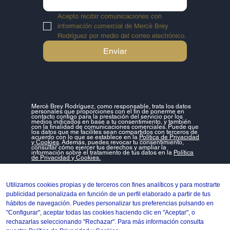
Acepto recibir comunicaciones con 
información comercial de Mercè Brey 
Rodríguez por medio del correo electrónico.
Enviar
Mercè Brey Rodríguez, como responsable, trata los datos
personales que proporciones con el fin de ponerme en
contacto contigo para la prestación del servicio por los
medios indicados en base a tu consentimiento, y también
con la finalidad de comunicaciones comerciales. Puede que
los datos que me facilites sean compartidos con terceros de
acuerdo con lo que se establece en la
Política de Privacidad
y Cookies
. Además, puedes revocar tu consentimiento,
consultar cómo ejercer tus derechos y ampliar la
información sobre el tratamiento de tus datos en la
Política
de Privacidad y Cookies.
Copyright © 2024 Mercè Brey | Diseño
Mashup Comunicació
Utilizamos cookies propias y de terceros con fines analíticos y para mostrarte
publicidad personalizada en función de un perfil elaborado a partir de tus
hábitos de navegación. Puedes personalizar tus preferencias pulsando en
"Configurar", aceptar todas las cookies haciendo clic en "Aceptar", o
rechazarlas seleccionando "Rechazar". Para más información consulta