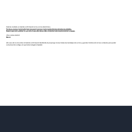
Habrás recibido un mail de confirmación en tu correo electrónico.
Por favor, revisa que te ha llegado para asegurarnos que te pueda informar de todos los detalles.
Espero que este webinar te sea útil y te permita desarrollar al máximo todo el potencial de tu equipo.
¡Nos vemos dentro!
Mercè
(En caso de no encontrar el mail de confirmación fácilmente, te propongo revisar todas las bandejas de correo y guardar mi dirección en tus contactos para poder
comunicarme contigo, sin que la tecnología lo impida!)