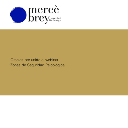
¡Gracias por unirte al webinar
‘Zonas de Seguridad Psicológica’!