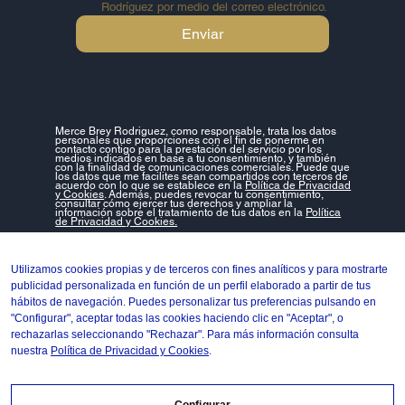
Rodríguez por medio del correo electrónico.
Enviar
Merce Brey Rodriguez, como responsable, trata los datos
personales que proporciones con el fin de ponerme en
contacto contigo para la prestación del servicio por los
medios indicados en base a tu consentimiento, y también
con la finalidad de comunicaciones comerciales. Puede que
los datos que me facilites sean compartidos con terceros de
acuerdo con lo que se establece en la
Política de Privacidad
y Cookies
. Además, puedes revocar tu consentimiento,
consultar cómo ejercer tus derechos y ampliar la
información sobre el tratamiento de tus datos en la
Política
de Privacidad y Cookies.
Copyright © 2024 Mercè Brey | Diseño
Mashup Comunicació
Utilizamos cookies propias y de terceros con fines analíticos y para mostrarte
publicidad personalizada en función de un perfil elaborado a partir de tus
hábitos de navegación. Puedes personalizar tus preferencias pulsando en
"Configurar", aceptar todas las cookies haciendo clic en "Aceptar", o
rechazarlas seleccionando "Rechazar". Para más información consulta
nuestra
Política de Privacidad y Cookies
.